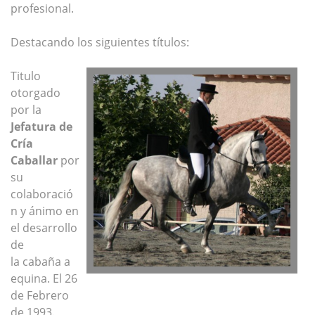
profesional.
Destacando los siguientes títulos:
Titulo
otorgado
por la
Jefatura de
Cría
Caballar
por
su
colaboració
n y ánimo en
el desarrollo
de
la
cab
aña
a
equina. El 26
de Febrero
de 1993.