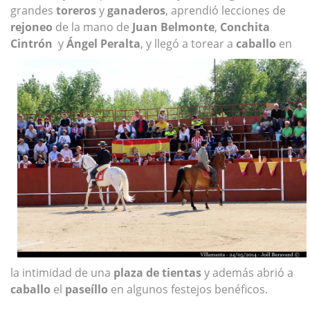
grandes
toreros
y
ganaderos
, aprendió lecciones de
rejoneo
de la mano de
Juan Belmonte
,
Conchita
Cintrón
y
Ángel Peralta
, y llegó a torear a
caballo
en
la intimidad de una
plaza de tientas
y además abrió a
caballo
el
paseíllo
en algunos festejos benéficos.