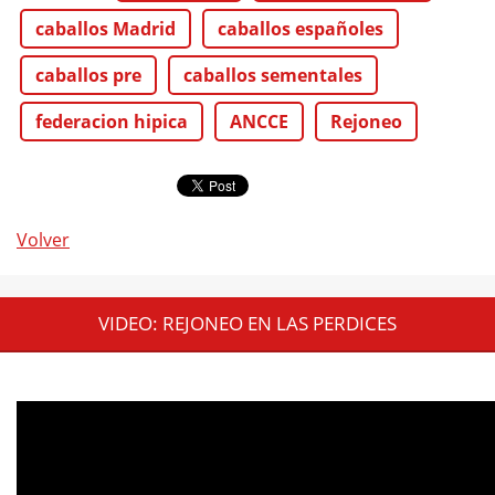
caballos Madrid
caballos españoles
caballos pre
caballos sementales
federacion hipica
ANCCE
Rejoneo
Volver
VIDEO: REJONEO EN LAS PERDICES