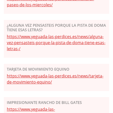
paseo-de-los-miercoles/
¿ALGUNA VEZ PENSASTEIS PORQUE LA PISTA DE DOMA
TIENE ESAS LETRAS?
https://www.yeguada-las-perdices.es/news/alguna-
vez-pensasteis-porque-la-pista-de-doma-tiene-esas-
letras-/
TARJETA DE MOVIMIENTO EQUINO
https://www.yeguada-las-perdices.es/news/tarjeta-
de-movimiento-equino/
IMPRESIONANTE RANCHO DE BILL GATES
https://www.yeguada-las-