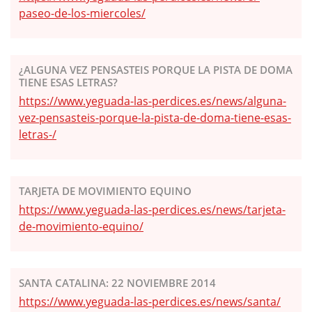
paseo-de-los-miercoles/
¿ALGUNA VEZ PENSASTEIS PORQUE LA PISTA DE DOMA
TIENE ESAS LETRAS?
https://www.yeguada-las-perdices.es/news/alguna-
vez-pensasteis-porque-la-pista-de-doma-tiene-esas-
letras-/
TARJETA DE MOVIMIENTO EQUINO
https://www.yeguada-las-perdices.es/news/tarjeta-
de-movimiento-equino/
SANTA CATALINA: 22 NOVIEMBRE 2014
https://www.yeguada-las-perdices.es/news/santa/